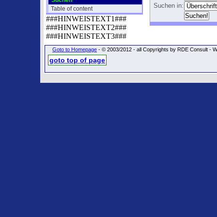
Suchen
Suchen in:
Table of content
###HINWEISTEXT1###
###HINWEISTEXT2###
###HINWEISTEXT3###
Goto to Homepage
- © 2003/2012 - all Copyrights by RDE Consult
goto top of page