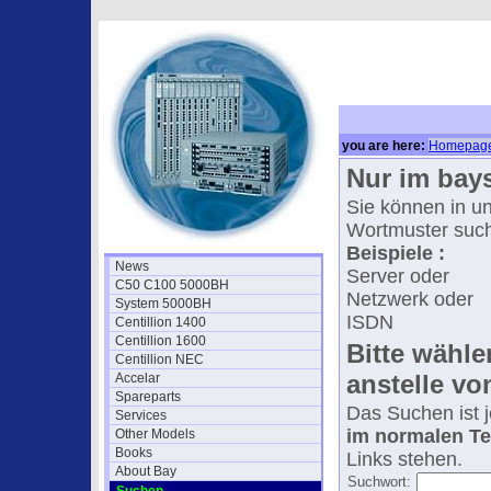
you are here:
Homepag
Nur im bay
Sie können in un
Wortmuster suc
Beispiele :
News
Server oder
C50 C100 5000BH
Netzwerk oder
System 5000BH
ISDN
Centillion 1400
Centillion 1600
Bitte wähle
Centillion NEC
anstelle vo
Accelar
Spareparts
Das Suchen ist j
Services
im normalen Te
Other Models
Books
Links stehen.
About Bay
Suchwort: